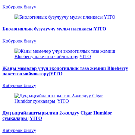
Көбүрөөк билүү
Биологиялык бузулуучу мульч пленкасы|YITO
Көбүрөөк билүү
Жаңы мөмөлөр үчүн экологиялык таза жемиш Blueberry
пакеттөө чөйчөктөрү|YITO
Көбүрөөк билүү
Дүң ыңгайлаштырылган 2-жолдуу Cigar Humidor
сумкалары |YITO
Көбүрөөк билүү