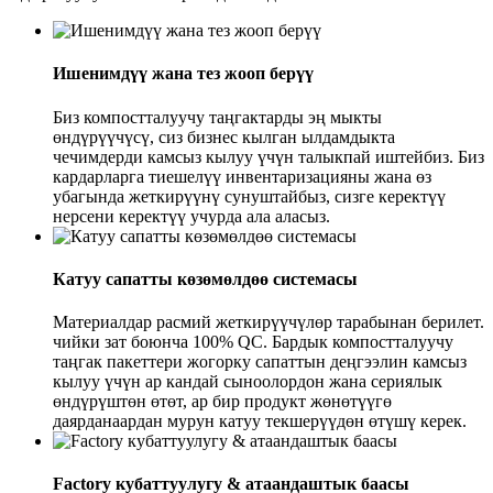
Ишенимдүү жана тез жооп берүү
Биз компостталуучу таңгактарды эң мыкты
өндүрүүчүсү, сиз бизнес кылган ылдамдыкта
чечимдерди камсыз кылуу үчүн талыкпай иштейбиз. Биз
кардарларга тиешелүү инвентаризацияны жана өз
убагында жеткирүүнү сунуштайбыз, сизге керектүү
нерсени керектүү учурда ала аласыз.
Катуу сапатты көзөмөлдөө системасы
Материалдар расмий жеткирүүчүлөр тарабынан берилет.
чийки зат боюнча 100% QC. Бардык компостталуучу
таңгак пакеттери жогорку сапаттын деңгээлин камсыз
кылуу үчүн ар кандай сыноолордон жана сериялык
өндүрүштөн өтөт, ар бир продукт жөнөтүүгө
даярданаардан мурун катуу текшерүүдөн өтүшү керек.
Factory кубаттуулугу & атаандаштык баасы