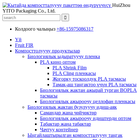
HuiZhou
YITO Packaging Co., Ltd.
Колдоого чалыңыз
+86-15975086317
Үй
Fruit FIR
Компосттолуучу продуктылар
Биологиялык ыдыратуучу пленка
PLA кино оптом
PLA Shrink Film
PLA Cling пленкасы
Жогорку тоскоолдук PLA тасмасы
Тамак-аш таңгактоо үчүн PLA тасмасы
Биологиялык жактан ажырай турган BOPLA
тасмасы
Биологиялык ажыроочу целлофан пленкасы
Биологиялык жактан бузулуучу идиш-аяк
Самандар жана чөйчөктөр
Биологиялык ажыроочу идиштерди оптом
Табактар ​​жана табактар
Чачтуу контейнер
Ыңгайлаштырылган компостталуучу таңгак