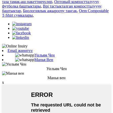
таза тамак-аш пакеттөөчүлөр
,
Оптовый компостталуучу
футболка баштыктары
,
Bpi тастыкталган компостталуучу
баштыктар
,
Биологиялык ажыроочу таңгак
,
Oem Compostable
T-Shirt сумкалары
,
Email жөнөтүү
Уильям Чен
Манья Вен
Уильям Чен
Манья вен
x