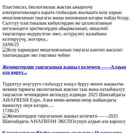
Пластиксиз, биологиялык жактан ажыроочу
альтернативаларга карата глобалдык жылышта козу карын
мицелиясынын таңгагы жаңы инновация катары пайда болду.
Салттуу пластикалык көбүктөрдөн же целлюлозанын
негизиндеги эритмелерден айырмаланып, мицелий
таңгактары өндүрүлгөн эмес, өстүрүлөт, калыбына
келтирүүчү, жогорку...
24/06/25
Жемиштердин таңгагынын жашыл келечеги ——Алдын
ала көрүү...
Туруктуу өнүгүүгө глобалдуу көңүл буруу менен жашылча-
жемиш тармагы экологиялык жактан таза жана натыйжалуу
таңгактоо чечимдерин активдүү издөөдө. 2025 Шанхайдагы
AISAFRESH Expo, Азия мөмө-жемиш өнөр жайындагы
маанилүү окуя катары, ...
17/06/25
Кардарлардын Biodeg жөнүндө эң мыкты 10 суроолору...