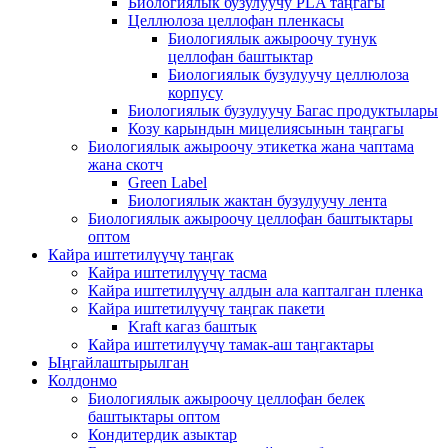
Биологиялык бузулуучу PLA таңгагы
Целлюлоза целлофан пленкасы
Биологиялык ажыроочу тунук
целлофан баштыктар
Биологиялык бузулуучу целлюлоза
корпусу
Биологиялык бузулуучу Багас продуктылары
Козу карындын мицелиясынын таңгагы
Биологиялык ажыроочу этикетка жана чаптама
жана скотч
Green Label
Биологиялык жактан бузулуучу лента
Биологиялык ажыроочу целлофан баштыктары
оптом
Кайра иштетилүүчү таңгак
Кайра иштетилүүчү тасма
Кайра иштетилүүчү алдын ала капталган пленка
Кайра иштетилүүчү таңгак пакети
Kraft кагаз баштык
Кайра иштетилүүчү тамак-аш таңгактары
Ыңгайлаштырылган
Колдонмо
Биологиялык ажыроочу целлофан белек
баштыктары оптом
Кондитердик азыктар