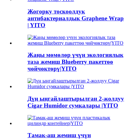
Жогорку тоскоолдук
антибактериалдык Graphene Wrap
| YITO
Жаңы мөмөлөр үчүн экологиялык
таза жемиш Blueberry пакеттөө
чөйчөктөрү|YITO
Дүң ыңгайлаштырылган 2-жолдуу
Cigar Humidor сумкалары |YITO
Тамак-аш жемиш үчүн