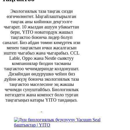
Экологиялык таза таңгак сизди
өзгөчөлөнтөт. Ыңгайлаштырылган
таңгак аны кийинки деңгээлге
чыгарат. 10 жылдан ашуун убакыттан
бери, YITO новатордук жашыл
таңгактоо боюнча лидер болуп
саналат. Биз абдан төмөн көмүртек изи
менен таңгактын ички жасалгасын
иштеп чыгабыз жана чыгарабыз. CCL
Lable, Oppo жана Nestle сыяктуу
компаниялар биздин тасманы
таңгактоо чечимдеринде колдонушат.
Дизайндан өндүрүшкө чейин биз
дүйнө жүзү боюнча экологиялык таза
таңгактоо маселесине эң жакшы
чечимди сунуштайбыз. Биологиялык
негиздеги жана компост боло турган
таңгагыңыз катары YITO тандаңыз.