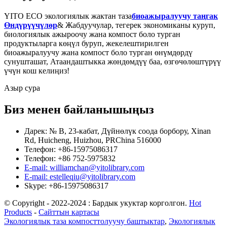
YITO ECO экологиялык жактан таза
биоажыралуучу таңгак
Өндүрүүчүлөр
& Жабдуучулар, тегерек экономиканы куруп,
биологиялык ажыроочу жана компост боло турган
продуктыларга көңүл буруп, жекелештирилген
биоажыралуучу жана компост боло турган өнүмдөрдү
сунушташат, Атаандаштыкка жөндөмдүү баа, өзгөчөлөштүрүү
үчүн кош келиңиз!
Азыр сура
Биз менен байланышыңыз
Дарек: № B, 23-кабат, Дүйнөлүк соода борбору, Xinan
Rd, Huicheng, Huizhou, PRChina 516000
Телефон: +86-15975086317
Телефон: +86 752-5975832
E-mail: williamchan@yitolibrary.com
E-mail: estelleqiu@yitolibrary.com
Skype: +86-15975086317
© Copyright - 2022-2024 : Бардык укуктар корголгон.
Hot
Products
-
Сайттын картасы
Экологиялык таза компосттолуучу баштыктар
,
Экологиялык