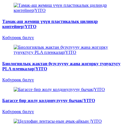
Тамак-аш жемиш үчүн пластикалык цилиндр
контейнер|YITO
Көбүрөөк билүү
Биологиялык жактан бузулуучу жана жогорку тунуктугу
PLA пленкалар|YITO
Көбүрөөк билүү
Багассе бир жолу колдонулуучу бычак|YITO
Көбүрөөк билүү