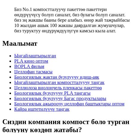
Биз No.1 компостталуучу пакеттөө пакеттери
өндүрүүчүсү болуп саналат, биз булагы болуп саналат.
биз эң жакшы бааны бере алабыз. өнөр жай тажрыйбасы
10 жылдан ашык 100 жакшы даярдалган жумушчулар,
биз туруктуу өндүрүмдүүлүгүн камсыз кыла алат.
Маалымат
Ыңгайлаштырылган
PLA кино оптом
BOPLA фильм
Целлофан тасмасы
Биологиялык жактан бузулуучу идиш-аяк
Ыңгайлаштырылган компостталуучу таңгак
Целлюлоза виолончель пленкасы пакеттөө
Биологиялык бузулуучу PLA таңгагы
Биологиялык бузулуучу Багас продуктылары
Биологиялык ажыроочу целлофан баштыктары оптом
Кайра иштетилүүчү таңгак
Сиздин компания компост боло турган
болууну көздөп жатабы?