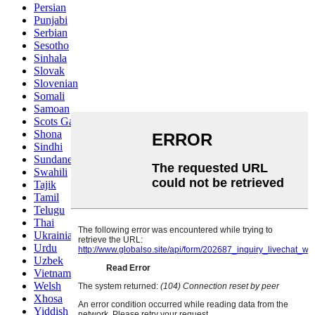
Persian
Punjabi
Serbian
Sesotho
Sinhala
Slovak
Slovenian
Somali
Samoan
Scots Gaelic
Shona
Sindhi
Sundanese
Swahili
Tajik
Tamil
Telugu
Thai
Ukrainian
Urdu
Uzbek
Vietnamese
Welsh
Xhosa
Yiddish