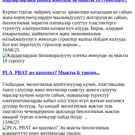
Курчап турган чөйрөнү коргоо эрежелери катаалданган сайын
жана керектөөчүлөрдүн маалымдуулугу жогорулаган сайын,
биологиялык чириген пленкалар салттуу пластиктерге
туруктуу альтернатива катары күч алууда. Бирок, алардын
аткарылышы, шайкештиги жана экономикалык
натыйжалуулугу жөнүндө суроолор жалпы бойдон калууда.
Бул көп берилүүчү суроолор жарнак...
16/06/25
PLA, PBAT же крахмал? Мыкты Б тандоо...
Глобалдык экологиялык кооптонуулар күчөп, пластикалык
тыюу салуулар жана чектөөлөр сыяктуу жөнгө салуучу
чаралар күчүнө кирген сайын, ишканалар туруктуу
альтернативаларды кабыл алуу үчүн өсүп жаткан кысымга
дуушар болууда. Ар кандай экологиялык жактан таза
таңгактоо чечимдеринин арасында биологиялык жактан
ажырай турган пленкалар пайда болду ...
13/06/25