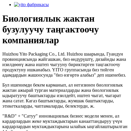
Биологиялык жактан
бузулуучу таңгактоочу
компаниялар
Huizhou Yito Packaging Co., Ltd. Huizhou шаарында, Гуандун
провинциясында жайгашкан, биз өндүрүштү, дизайнды жана
изилдөөнү жана иштеп чыгууну бириктирген таңгактоочу
продуктуну ишканабыз. YITO группасында биз тийген
адамдардын жашоосунда "биз өзгөртө алабыз" деп ишенебиз.
Бул ишенимди бекем карманып, ал негизинен биологиялык
жактан ажырай турган материалдарды жана биологиялык
ыдыратуучу баштыктарды изилдейт, иштеп чыгат, чыгарат
жана сатат. Кагаз баштыктарды, жумшак баштыктарды,
этикеткаларды, чаптамаларды, белектерди, ж.
"R&D" + "Сатуу" инновациялык бизнес модели менен, ал
кардарлардын жеке муктаждыктарын канааттандыруу үчүн
кардарлардын муктаждыктарына ылайык ыңгайлаштырылган