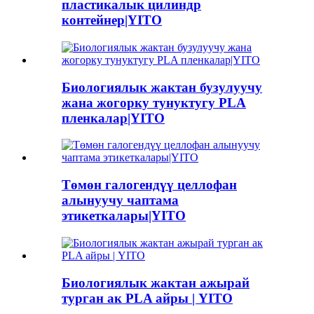
пластикалык цилиндр
контейнер|YITO
Биологиялык жактан бузулуучу
жана жогорку тунуктугу PLA
пленкалар|YITO
Төмөн галогендүү целлофан
алынуучу чаптама
этикеткалары|YITO
Биологиялык жактан ажырай
турган ак PLA айры | YITO