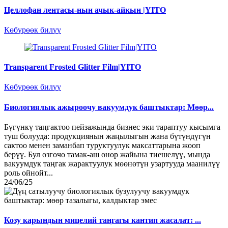
Целлофан лентасы-нын ачык-айкын |YITO
Көбүрөөк билүү
Transparent Frosted Glitter Film|YITO
Көбүрөөк билүү
Биологиялык ажыроочу вакуумдук баштыктар: Мөөр...
Бүгүнкү таңгактоо пейзажында бизнес эки тараптуу кысымга
туш болууда: продукциянын жаңылыгын жана бүтүндүгүн
сактоо менен заманбап туруктуулук максаттарына жооп
берүү. Бул өзгөчө тамак-аш өнөр жайына тиешелүү, мында
вакуумдук таңгак жарактуулук мөөнөтүн узартууда маанилүү
роль ойнойт...
24/06/25
Козу карындын мицелий таңгагы кантип жасалат: ...