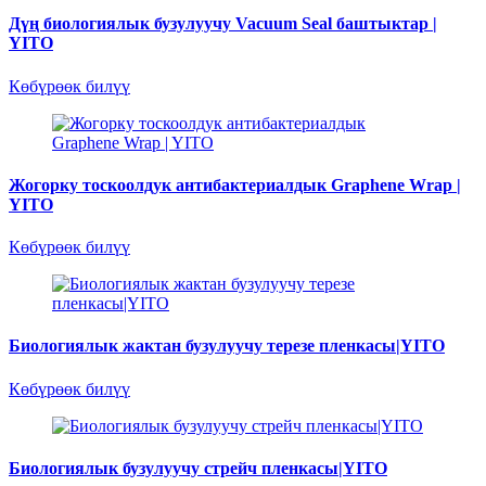
Дүң биологиялык бузулуучу Vacuum Seal баштыктар |
YITO
Көбүрөөк билүү
Жогорку тоскоолдук антибактериалдык Graphene Wrap |
YITO
Көбүрөөк билүү
Биологиялык жактан бузулуучу терезе пленкасы|YITO
Көбүрөөк билүү
Биологиялык бузулуучу стрейч пленкасы|YITO