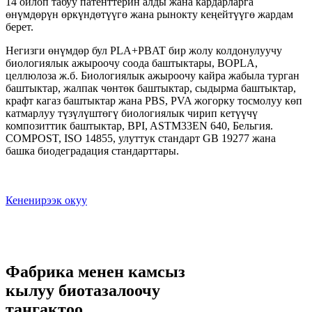
14 ойлоп табуу патенттерин алды жана кардарларга
өнүмдөрүн өркүндөтүүгө жана рынокту кеңейтүүгө жардам
берет.
Негизги өнүмдөр бул PLA+PBAT бир жолу колдонулуучу
биологиялык ажыроочу соода баштыктары, BOPLA,
целлюлоза ж.б. Биологиялык ажыроочу кайра жабыла турган
баштыктар, жалпак чөнтөк баштыктар, сыдырма баштыктар,
крафт кагаз баштыктар жана PBS, PVA жогорку тосмолуу көп
катмарлуу түзүлүштөгү биологиялык чирип кетүүчү
композиттик баштыктар, BPI, ASTM33EN 640, Бельгия.
COMPOST, ISO 14855, улуттук стандарт GB 19277 жана
башка биодеградация стандарттары.
Кененирээк окуу
Фабрика менен камсыз
кылуу биотазалоочу
таңгактоо