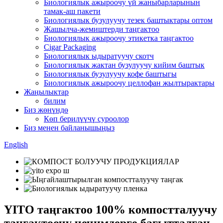
Биологиялык ажыроочу үй жаныбарларынын
тамак-аш пакети
Биологиялык бузулуучу тезек баштыктары оптом
Жашылча-жемиштерди таңгактоо
Биологиялык ажыроочу этикетка таңгактоо
Cigar Packaging
Биологиялык ыдыратуучу скотч
Биологиялык жактан бузулуучу кийим баштык
Биологиялык бузулуучу кофе баштыгы
Биологиялык ажыроочу целлофан жылтырактары
Жаңылыктар
билим
Биз жөнүндө
Көп берилүүчү суроолор
Биз менен байланышыңыз
English
YITO таңгактоо 100% компостталуучу
таңгактоочу чечимдерге багытталган