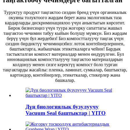
Туруктуу продукт таңгактоо сиздин бренд үчүн органикалык
окуяны толуктоого жардам берет жана экологиялык таза
кардарларды дискриминациялоо үчүн аныктыгын көрсөтөт.
Бирок бизнесиңиз үчүн туура жогорку сапаттагы жашыл
таңгактоо чечимин табуу кыйын болушу мүмкүн. Биз жардам
берүү үчүн бул жердебиз! Биз компостталуучу таңгак үчүн
сиздин бирдиктүү чечимиңизбиз: лоток контейнерлеринен,
баштыктарга, жабышчаак этикеткаларга чейин! Бардык
тастыкталган компост материалдар менен өндүрүлгөн. Бул
инновациялык компостталуучу таңгактоо материалдарын
колдонуу менен сизге керектүү компост боло турган
таңгактарды жасайлы: пленка, ламинат, сумкалар, баштыктар,
картондор, контейнерлер, этикеткалар, стикерлер жана
башкалар.
Дүң биологиялык бузулуучу
Vacuum Seal баштыктар | YITO