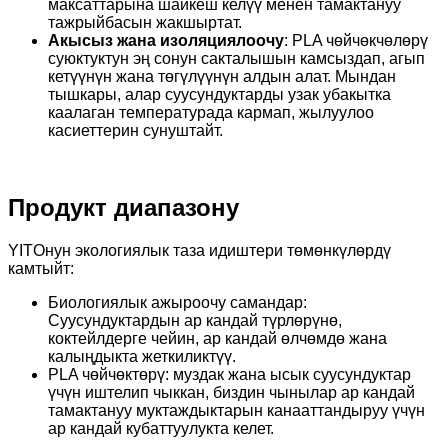
максаттарына шайкеш келүү менен тамактануу
тажрыйбасын жакшыртат.
Акысыз жана изоляциялоочу
: PLA чөйчөкчөлөрү
суюктуктун эң сонун сакталышын камсыздап, агып
кетүүнүн жана төгүлүүнүн алдын алат. Мындан
тышкары, алар суусундуктарды узак убакытка
каалаган температурада кармап, жылуулоо
касиеттерин сунуштайт.
Продукт диапазону
YITOнун экологиялык таза идиштери төмөнкүлөрдү
камтыйт:
Биологиялык ажыроочу самандар:
Суусундуктардын ар кандай түрлөрүнө,
коктейлдерге чейин, ар кандай өлчөмдө жана
калыңдыкта жеткиликтүү.
PLA чөйчөктөрү: муздак жана ысык суусундуктар
үчүн иштелип чыккан, биздин чынылар ар кандай
тамактануу муктаждыктарын канааттандыруу үчүн
ар кандай кубаттуулукта келет.