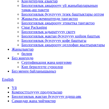
Кондитердик азыктар
Биологиялык ажыроочу үй жаныбарларынын
тамак-аш пакети
Биологиялык бузулуучу тезек баштыктары оптом
Жашылча-жемиштерди таңгактоо
Биологиялык ажыроочу этикетка таңгактоо
Cigar Packaging
Биологиялык ыдыратуучу скотч
Биологиялык жактан бузулуучу кийим баштык
Биологиялык бузулуучу кофе баштыгы
Биологиялык ажыроочу целлофан жылтырактары
Жаңылыктар
билим
Биз жөнүндө
Сертификация жана көргөзмө
Көп берилүүчү суроолор
Биз менен байланышыңыз
English
Үй
Компосттолуучу продуктылар
Биологиялык жактан бузулуучу идиш-аяк
Самандар жана чөйчөктөр