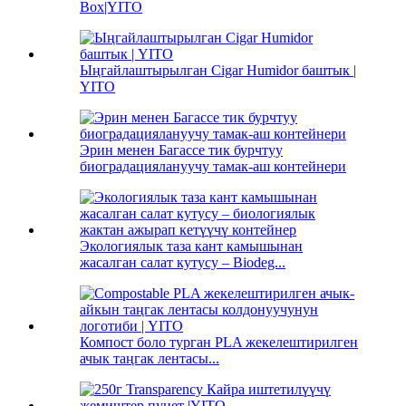
Box|YITO
Ыңгайлаштырылган Cigar Humidor баштык |
YITO
Эрин менен Багассе тик бурчтуу
биоградациялануучу тамак-аш контейнери
Экологиялык таза кант камышынан
жасалган салат кутусу – Biodeg...
Компост боло турган PLA жекелештирилген
ачык таңгак лентасы...