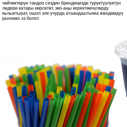
чөйчөктөрүн тандоо сиздин брендиңизди туруктуулуктун
лидери катары көрсөтөт, эко-аңы керектөөчүлөрдү
кызыктырат, ошол эле учурда атаандаштыкка жөндөмдүү
рынокко ээ болот.