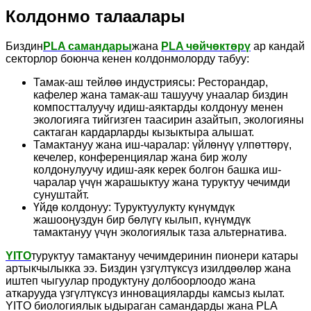
Колдонмо талаалары
Биздин
PLA самандары
жана
PLA чөйчөктөрү
ар кандай
секторлор боюнча кенен колдонмолорду табуу:
Тамак-аш тейлөө индустриясы: Ресторандар,
кафелер жана тамак-аш ташуучу унаалар биздин
компостталуучу идиш-аяктарды колдонуу менен
экологияга тийгизген таасирин азайтып, экологияны
сактаган кардарларды кызыктыра алышат.
Тамактануу жана иш-чаралар: үйлөнүү үлпөттөрү,
кечелер, конференциялар жана бир жолу
колдонулуучу идиш-аяк керек болгон башка иш-
чаралар үчүн жарашыктуу жана туруктуу чечимди
сунуштайт.
Үйдө колдонуу: Туруктуулукту күнүмдүк
жашооңуздун бир бөлүгү кылып, күнүмдүк
тамактануу үчүн экологиялык таза альтернатива.
YITO
туруктуу тамактануу чечимдеринин пионери катары
артыкчылыкка ээ. Биздин үзгүлтүксүз изилдөөлөр жана
иштеп чыгуулар продуктуну долбоорлоодо жана
аткарууда үзгүлтүксүз инновацияларды камсыз кылат.
YITO биологиялык ыдыраган самандарды жана PLA