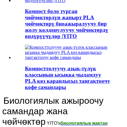
Компост боло турган
чөйчөктөрдүн жапырт PLA
чөйчөктөрү биоажыралуучу бир
жолу колдонулуучу чөйчөктөрдү
өндүрүүчүлөр |YITO
Компосттолуучу азык-түлүк
классынын ысыкка чыдамдуу
PLA көз карандысыз таңгактоочу
кофе самандары
Биологиялык ажыроочу
самандар жана
чөйчөктөр
YITO's
биологиялык жактан