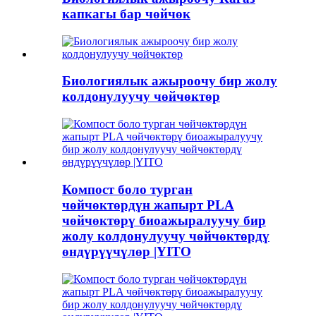
капкагы бар чөйчөк
Биологиялык ажыроочу бир жолу
колдонулуучу чөйчөктөр
Компост боло турган
чөйчөктөрдүн жапырт PLA
чөйчөктөрү биоажыралуучу бир
жолу колдонулуучу чөйчөктөрдү
өндүрүүчүлөр |YITO