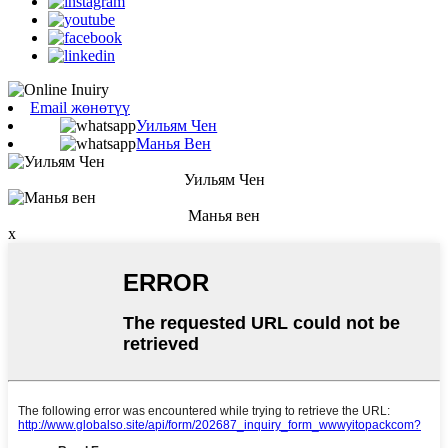
Email жөнөтүү
Уильям Чен
Манья Вен
Уильям Чен
Манья вен
x