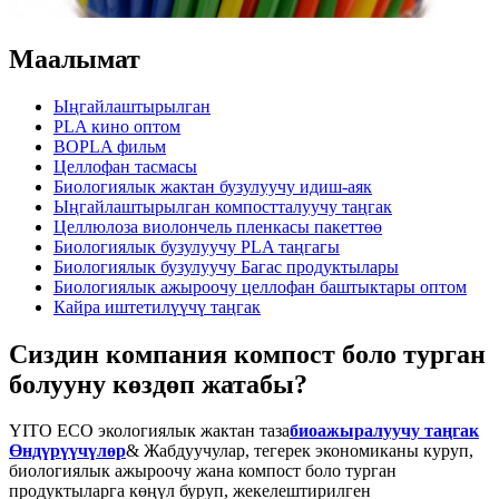
Маалымат
Ыңгайлаштырылган
PLA кино оптом
BOPLA фильм
Целлофан тасмасы
Биологиялык жактан бузулуучу идиш-аяк
Ыңгайлаштырылган компостталуучу таңгак
Целлюлоза виолончель пленкасы пакеттөө
Биологиялык бузулуучу PLA таңгагы
Биологиялык бузулуучу Багас продуктылары
Биологиялык ажыроочу целлофан баштыктары оптом
Кайра иштетилүүчү таңгак
Сиздин компания компост боло турган
болууну көздөп жатабы?
YITO ECO экологиялык жактан таза
биоажыралуучу таңгак
Өндүрүүчүлөр
& Жабдуучулар, тегерек экономиканы куруп,
биологиялык ажыроочу жана компост боло турган
продуктыларга көңүл буруп, жекелештирилген