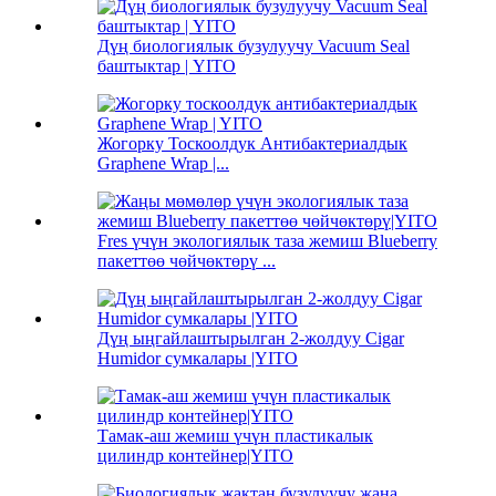
Дүң биологиялык бузулуучу Vacuum Seal
баштыктар | YITO
Жогорку Тоскоолдук Антибактериалдык
Graphene Wrap |...
Fres үчүн экологиялык таза жемиш Blueberry
пакеттөө чөйчөктөрү ...
Дүң ыңгайлаштырылган 2-жолдуу Cigar
Humidor сумкалары |YITO
Тамак-аш жемиш үчүн пластикалык
цилиндр контейнер|YITO