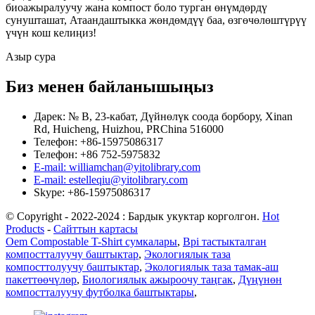
биоажыралуучу жана компост боло турган өнүмдөрдү
сунушташат, Атаандаштыкка жөндөмдүү баа, өзгөчөлөштүрүү
үчүн кош келиңиз!
Азыр сура
Биз менен байланышыңыз
Дарек: № B, 23-кабат, Дүйнөлүк соода борбору, Xinan
Rd, Huicheng, Huizhou, PRChina 516000
Телефон: +86-15975086317
Телефон: +86 752-5975832
E-mail: williamchan@yitolibrary.com
E-mail: estelleqiu@yitolibrary.com
Skype: +86-15975086317
© Copyright - 2022-2024 : Бардык укуктар корголгон.
Hot
Products
-
Сайттын картасы
Oem Compostable T-Shirt сумкалары
,
Bpi тастыкталган
компостталуучу баштыктар
,
Экологиялык таза
компосттолуучу баштыктар
,
Экологиялык таза тамак-аш
пакеттөөчүлөр
,
Биологиялык ажыроочу таңгак
,
Дүңүнөн
компостталуучу футболка баштыктары
,