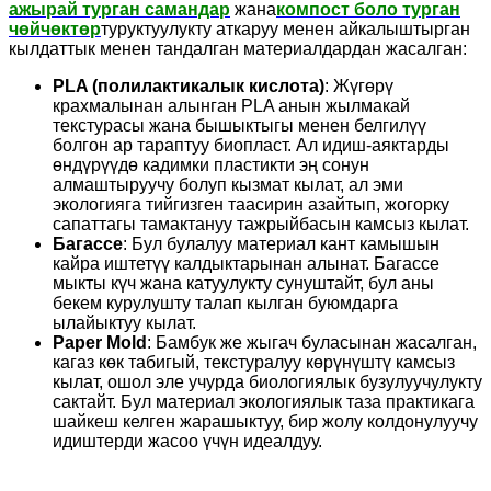
ажырай турган самандар
жана
компост боло турган
чөйчөктөр
туруктуулукту аткаруу менен айкалыштырган
кылдаттык менен тандалган материалдардан жасалган:
PLA (полилактикалык кислота)
: Жүгөрү
крахмалынан алынган PLA анын жылмакай
текстурасы жана бышыктыгы менен белгилүү
болгон ар тараптуу биопласт. Ал идиш-аяктарды
өндүрүүдө кадимки пластикти эң сонун
алмаштыруучу болуп кызмат кылат, ал эми
экологияга тийгизген таасирин азайтып, жогорку
сапаттагы тамактануу тажрыйбасын камсыз кылат.
Багассе
: Бул булалуу материал кант камышын
кайра иштетүү калдыктарынан алынат. Багассе
мыкты күч жана катуулукту сунуштайт, бул аны
бекем курулушту талап кылган буюмдарга
ылайыктуу кылат.
Paper Mold
: Бамбук же жыгач буласынан жасалган,
кагаз көк табигый, текстуралуу көрүнүштү камсыз
кылат, ошол эле учурда биологиялык бузулуучулукту
сактайт. Бул материал экологиялык таза практикага
шайкеш келген жарашыктуу, бир жолу колдонулуучу
идиштерди жасоо үчүн идеалдуу.