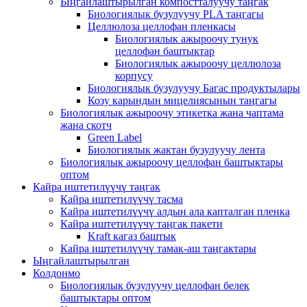
Ыңгайлаштырылган компостталуучу таңгак
Биологиялык бузулуучу PLA таңгагы
Целлюлоза целлофан пленкасы
Биологиялык ажыроочу тунук
целлофан баштыктар
Биологиялык ажыроочу целлюлоза
корпусу
Биологиялык бузулуучу Багас продуктылары
Козу карындын мицелиясынын таңгагы
Биологиялык ажыроочу этикетка жана чаптама
жана скотч
Green Label
Биологиялык жактан бузулуучу лента
Биологиялык ажыроочу целлофан баштыктары
оптом
Кайра иштетилүүчү таңгак
Кайра иштетилүүчү тасма
Кайра иштетилүүчү алдын ала капталган пленка
Кайра иштетилүүчү таңгак пакети
Kraft кагаз баштык
Кайра иштетилүүчү тамак-аш таңгактары
Ыңгайлаштырылган
Колдонмо
Биологиялык бузулуучу целлофан белек
баштыктары оптом