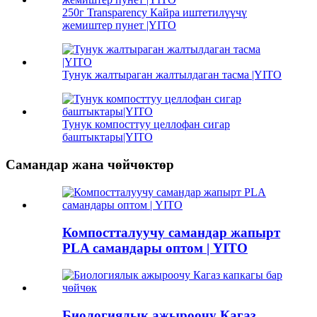
250г Transparency Кайра иштетилүүчү
жемиштер пунет |YITO
Тунук жалтыраган жалтылдаган тасма |YITO
Тунук компосттуу целлофан сигар
баштыктары|YITO
Самандар жана чөйчөктөр
Компостталуучу самандар жапырт
PLA самандары оптом | YITO
Биологиялык ажыроочу Кагаз