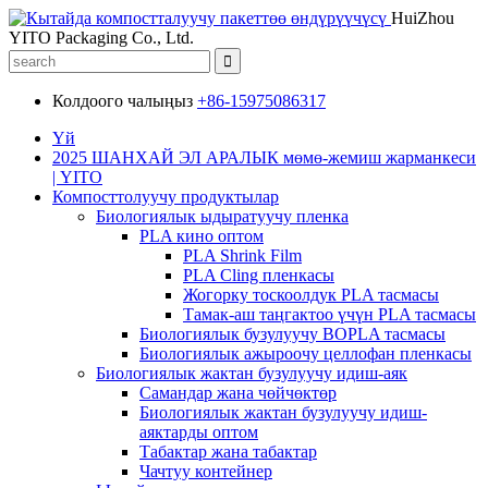
HuiZhou
YITO Packaging Co., Ltd.
Колдоого чалыңыз
+86-15975086317
Үй
2025 ШАНХАЙ ЭЛ АРАЛЫК мөмө-жемиш жарманкеси
| YITO
Компосттолуучу продуктылар
Биологиялык ыдыратуучу пленка
PLA кино оптом
PLA Shrink Film
PLA Cling пленкасы
Жогорку тоскоолдук PLA тасмасы
Тамак-аш таңгактоо үчүн PLA тасмасы
Биологиялык бузулуучу BOPLA тасмасы
Биологиялык ажыроочу целлофан пленкасы
Биологиялык жактан бузулуучу идиш-аяк
Самандар жана чөйчөктөр
Биологиялык жактан бузулуучу идиш-
аяктарды оптом
Табактар ​​жана табактар
Чачтуу контейнер