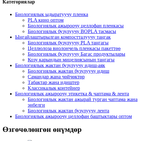
Категориялар
Биологиялык ыдыратуучу пленка
PLA кино оптом
Биологиялык ажыроочу целлофан пленкасы
Биологиялык бузулуучу BOPLA тасмасы
Ыңгайлаштырылган компостталуучу таңгак
Биологиялык бузулуучу PLA таңгагы
Целлюлоза виолончель пленкасы пакеттөө
Биологиялык бузулуучу Багас продуктылары
Козу карындын мицелиясынын таңгагы
Биологиялык жактан бузулуучу идиш-аяк
Биологиялык жактан бузулуучу идиш
Самандар жана чөйчөктөр
Табактар ​​жана идиштер
Классикалык контейнер
Биологиялык ажыроочу этикетка & чаптама & лента
Биологиялык жактан ажырай турган чаптама жана
энбелги
Биологиялык жактан бузулуучу лента
Биологиялык ажыроочу целлофан баштыктары оптом
Өзгөчөлөнгөн өнүмдөр