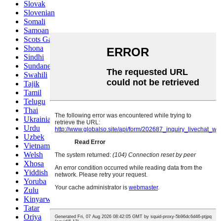
Slovak
Slovenian
Somali
Samoan
Scots Gaelic
Shona
Sindhi
Sundanese
Swahili
Tajik
Tamil
Telugu
Thai
Ukrainian
Urdu
Uzbek
Vietnamese
Welsh
Xhosa
Yiddish
Yoruba
Zulu
Kinyarwanda
Tatar
Oriya