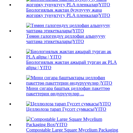
Биологиялык жактан бузулуучу жана
жогорку тунуктугу PLA пленкалар|YITO
Төмөн галогендүү целлофан алынуучу
чаптама этикеткалары|YITO
Биологиялык жактан ажырай турган ак PLA
айры | YITO
Мини сигара баштык целлофан пакеттөө
пакеттерин өндүрүүчүлөр ...
Целлюлоза тарап Гуссет сумкасы|YITO
Compostable Large Square Mycelium Packaging