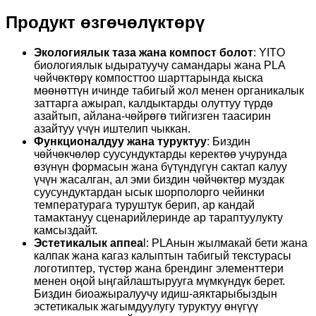
Продукт өзгөчөлүктөрү
Экологиялык таза жана компост болот
: YITO
биологиялык ыдыратуучу самандары жана PLA
чөйчөктөрү компосттоо шарттарында кыска
мөөнөттүн ичинде табигый жол менен органикалык
заттарга ажырап, калдыктарды олуттуу түрдө
азайтып, айлана-чөйрөгө тийгизген таасирин
азайтуу үчүн иштелип чыккан.
Функционалдуу жана туруктуу
: Биздин
чөйчөкчөлөр суусундуктарды керектөө учурунда
өзүнүн формасын жана бүтүндүгүн сактап калуу
үчүн жасалган, ал эми биздин чөйчөктөр муздак
суусундуктардан ысык шорполорго чейинки
температурага туруштук берип, ар кандай
тамактануу сценарийлеринде ар тараптуулукту
камсыздайт.
Эстетикалык аппеа
l: PLAнын жылмакай бети жана
калпак жана кагаз калыптын табигый текстурасы
логотиптер, түстөр жана брендинг элементтери
менен оңой ыңгайлаштырууга мүмкүндүк берет.
Биздин биоажыралуучу идиш-аяктарыбыздын
эстетикалык жагымдуулугу туруктуу өнүгүү